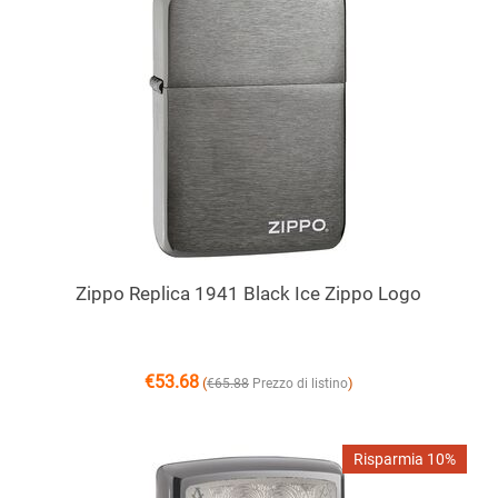
Zippo Replica 1941 Black Ice Zippo Logo
€
53.68
(
)
€
65.88
Prezzo di listino
Risparmia 10%