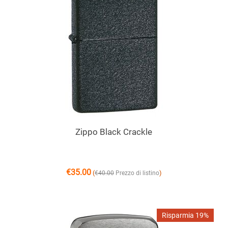
Zippo Black Crackle
€
35.00
(
)
€
40.00
Prezzo di listino
Risparmia 19%