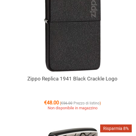
Zippo Replica 1941 Black Crackle Logo
€
48.00
(
)
€
56.00
Prezzo di listino
Non disponibile in magazzino
Risparmia 8%