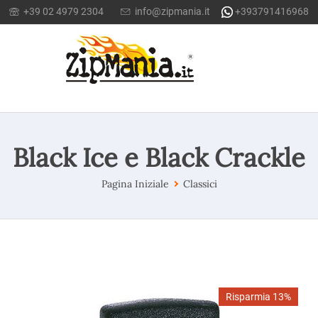
+39 02 4979 2304
info@zipmania.it
+393791416968
Black Ice e Black Crackle
Pagina Iniziale
Classici
Risparmia 13%