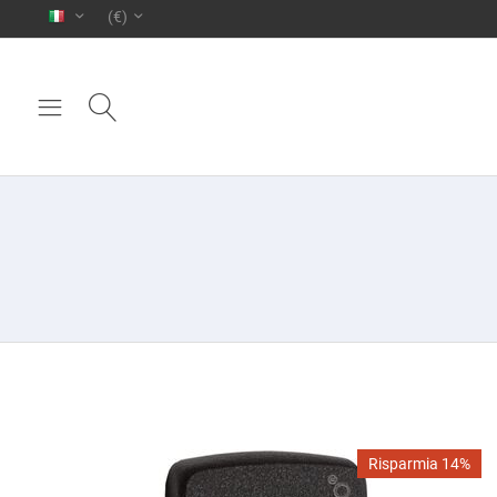
(€)
Risparmia 14%