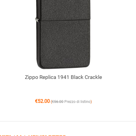
Zippo Replica 1941 Black Crackle
€
52.00
(
)
€
56.00
Prezzo di listino