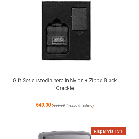
Gift Set custodia nera in Nylon + Zippo Black
Crackle
€
49.00
(
)
€
66.00
Prezzo di listino
Risparmia 13%