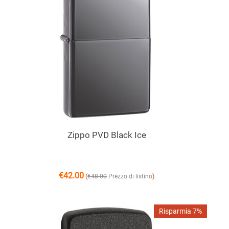
Zippo PVD Black Ice
€
42.00
(
)
€
48.00
Prezzo di listino
Risparmia 7%