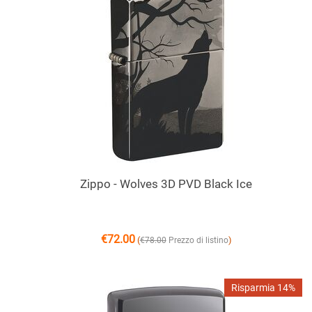
Zippo - Wolves 3D PVD Black Ice
€
72.00
(
)
€
78.00
Prezzo di listino
Risparmia 14%