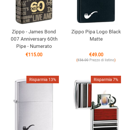
Zippo - James Bond
Zippo Pipa Logo Black
007 Anniversary 60th
Matte
Pipe - Numerato
€
115.00
€
49.00
(
)
€
56.00
Prezzo di listino
Risparmia 13%
Risparmia 7%